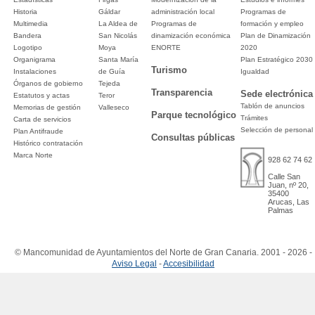
Historia
Gáldar
administración local
Programas de
Multimedia
La Aldea de
Programas de
formación y empleo
Bandera
San Nicolás
dinamización económica
Plan de Dinamización
Logotipo
Moya
ENORTE
2020
Organigrama
Santa María
Plan Estratégico 2030
Turismo
Instalaciones
de Guía
Igualdad
Órganos de gobierno
Tejeda
Transparencia
Sede electrónica
Estatutos y actas
Teror
Tablón de anuncios
Memorias de gestión
Valleseco
Parque tecnológico
Trámites
Carta de servicios
Selección de personal
Plan Antifraude
Consultas públicas
Histórico contratación
Marca Norte
928 62 74 62
Calle San
Juan, nº 20,
35400
Arucas, Las
Palmas
© Mancomunidad de Ayuntamientos del Norte de Gran Canaria. 2001 - 2026 -
Aviso Legal
-
Accesibilidad