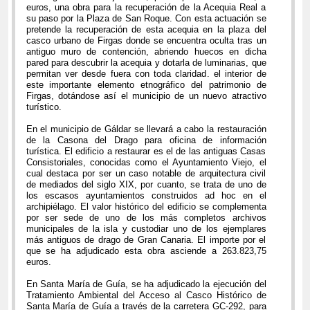
euros, una obra para la recuperación de la Acequia Real a
su paso por la Plaza de San Roque. Con esta actuación se
pretende la recuperación de esta acequia en la plaza del
casco urbano de Firgas donde se encuentra oculta tras un
antiguo muro de contención, abriendo huecos en dicha
pared para descubrir la acequia y dotarla de luminarias, que
permitan ver desde fuera con toda claridad. el interior de
este importante elemento etnográfico del patrimonio de
Firgas, dotándose así el municipio de un nuevo atractivo
turístico.
En el municipio de Gáldar se llevará a cabo la restauración
de la Casona del Drago para oficina de información
turística. El edificio a restaurar es el de las antiguas Casas
Consistoriales, conocidas como el Ayuntamiento Viejo, el
cual destaca por ser un caso notable de arquitectura civil
de mediados del siglo XIX, por cuanto, se trata de uno de
los escasos ayuntamientos construidos ad hoc en el
archipiélago. El valor histórico del edificio se complementa
por ser sede de uno de los más completos archivos
municipales de la isla y custodiar uno de los ejemplares
más antiguos de drago de Gran Canaria. El importe por el
que se ha adjudicado esta obra asciende a 263.823,75
euros.
En Santa María de Guía, se ha adjudicado la ejecución del
Tratamiento Ambiental del Acceso al Casco Histórico de
Santa María de Guía a través de la carretera GC-292, para