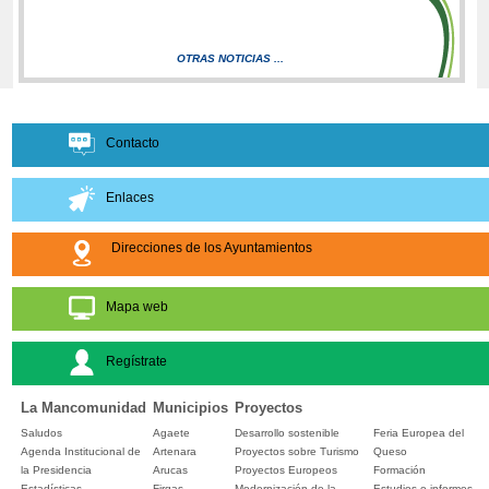
OTRAS NOTICIAS ...
Contacto
Enlaces
Direcciones de los Ayuntamientos
Mapa web
Regístrate
La Mancomunidad
Municipios
Proyectos
Saludos
Agaete
Desarrollo sostenible
Feria Europea del
Agenda Institucional de
Artenara
Proyectos sobre Turismo
Queso
la Presidencia
Arucas
Proyectos Europeos
Formación
Estadísticas
Firgas
Modernización de la
Estudios e informes