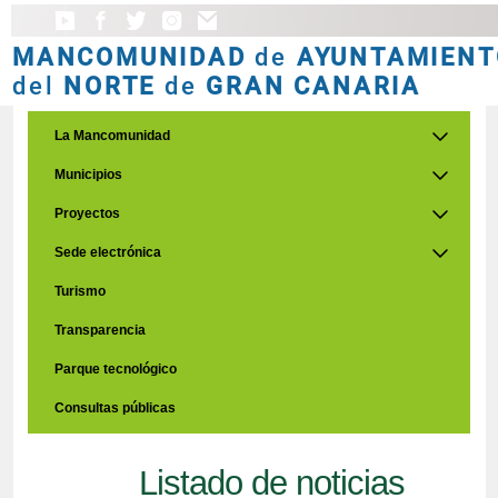
MANCOMUNIDAD
de
AYUNTAMIENT
del
NORTE
de
GRAN CANARIA
La Mancomunidad
Municipios
Proyectos
Sede electrónica
Turismo
Transparencia
Parque tecnológico
Consultas públicas
Listado de noticias