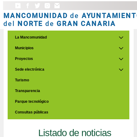
MANCOMUNIDAD
de
AYUNTAMIENT
del
NORTE
de
GRAN CANARIA
La Mancomunidad
Municipios
Proyectos
Sede electrónica
Turismo
Transparencia
Parque tecnológico
Consultas públicas
Listado de noticias