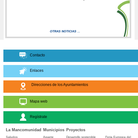
OTRAS NOTICIAS ...
Contacto
Enlaces
Direcciones de los Ayuntamientos
Mapa web
Regístrate
La Mancomunidad
Municipios
Proyectos
Saludos
Agaete
Desarrollo sostenible
Feria Europea del