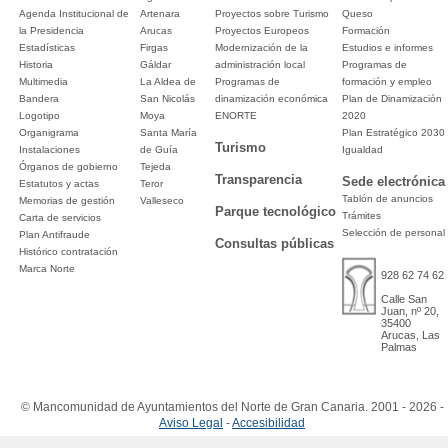
Agenda Institucional de
Artenara
Proyectos sobre Turismo
Queso
la Presidencia
Arucas
Proyectos Europeos
Formación
Estadísticas
Firgas
Modernización de la
Estudios e informes
Historia
Gáldar
administración local
Programas de
Multimedia
La Aldea de
Programas de
formación y empleo
Bandera
San Nicolás
dinamización económica
Plan de Dinamización
Logotipo
Moya
ENORTE
2020
Organigrama
Santa María
Plan Estratégico 2030
Turismo
Instalaciones
de Guía
Igualdad
Órganos de gobierno
Tejeda
Transparencia
Sede electrónica
Estatutos y actas
Teror
Tablón de anuncios
Memorias de gestión
Valleseco
Parque tecnológico
Trámites
Carta de servicios
Selección de personal
Plan Antifraude
Consultas públicas
Histórico contratación
Marca Norte
928 62 74 62
Calle San
Juan, nº 20,
35400
Arucas, Las
Palmas
© Mancomunidad de Ayuntamientos del Norte de Gran Canaria. 2001 - 2026 -
Aviso Legal
-
Accesibilidad