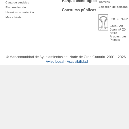
Parque tecnológico
Trámites
Carta de servicios
Selección de personal
Plan Antifraude
Consultas públicas
Histórico contratación
Marca Norte
928 62 74 62
Calle San
Juan, nº 20,
35400
Arucas, Las
Palmas
© Mancomunidad de Ayuntamientos del Norte de Gran Canaria. 2001 - 2026 -
Aviso Legal
-
Accesibilidad