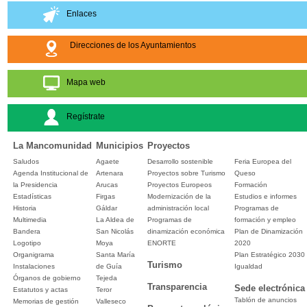
Enlaces
Direcciones de los Ayuntamientos
Mapa web
Regístrate
La Mancomunidad
Municipios
Proyectos
Saludos
Agaete
Desarrollo sostenible
Feria Europea del
Agenda Institucional de
Artenara
Proyectos sobre Turismo
Queso
la Presidencia
Arucas
Proyectos Europeos
Formación
Estadísticas
Firgas
Modernización de la
Estudios e informes
Historia
Gáldar
administración local
Programas de
Multimedia
La Aldea de
Programas de
formación y empleo
Bandera
San Nicolás
dinamización económica
Plan de Dinamización
Logotipo
Moya
ENORTE
2020
Organigrama
Santa María
Plan Estratégico 2030
Turismo
Instalaciones
de Guía
Igualdad
Órganos de gobierno
Tejeda
Transparencia
Sede electrónica
Estatutos y actas
Teror
Tablón de anuncios
Memorias de gestión
Valleseco