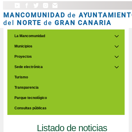
MANCOMUNIDAD
de
AYUNTAMIENT
del
NORTE
de
GRAN CANARIA
La Mancomunidad
Municipios
Proyectos
Sede electrónica
Turismo
Transparencia
Parque tecnológico
Consultas públicas
Listado de noticias