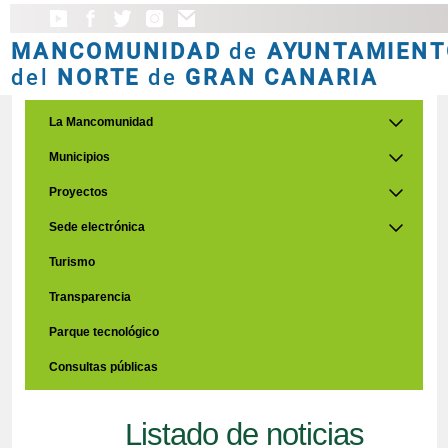
MANCOMUNIDAD
de
AYUNTAMIENT
del
NORTE
de
GRAN CANARIA
La Mancomunidad
Municipios
Proyectos
Sede electrónica
Turismo
Transparencia
Parque tecnológico
Consultas públicas
Listado de noticias