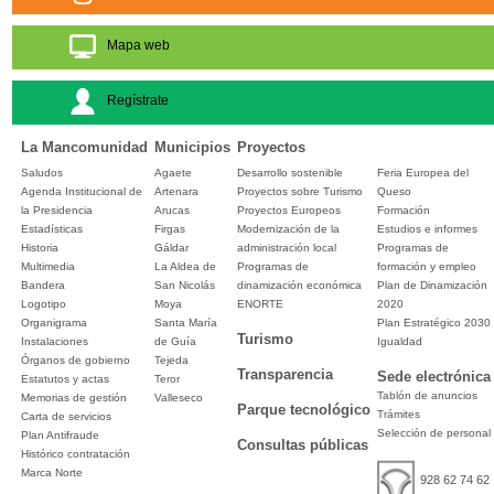
Mapa web
Regístrate
La Mancomunidad
Municipios
Proyectos
Saludos
Agaete
Desarrollo sostenible
Feria Europea del
Agenda Institucional de
Artenara
Proyectos sobre Turismo
Queso
la Presidencia
Arucas
Proyectos Europeos
Formación
Estadísticas
Firgas
Modernización de la
Estudios e informes
Historia
Gáldar
administración local
Programas de
Multimedia
La Aldea de
Programas de
formación y empleo
Bandera
San Nicolás
dinamización económica
Plan de Dinamización
Logotipo
Moya
ENORTE
2020
Organigrama
Santa María
Plan Estratégico 2030
Turismo
Instalaciones
de Guía
Igualdad
Órganos de gobierno
Tejeda
Transparencia
Sede electrónica
Estatutos y actas
Teror
Tablón de anuncios
Memorias de gestión
Valleseco
Parque tecnológico
Trámites
Carta de servicios
Selección de personal
Plan Antifraude
Consultas públicas
Histórico contratación
Marca Norte
928 62 74 62