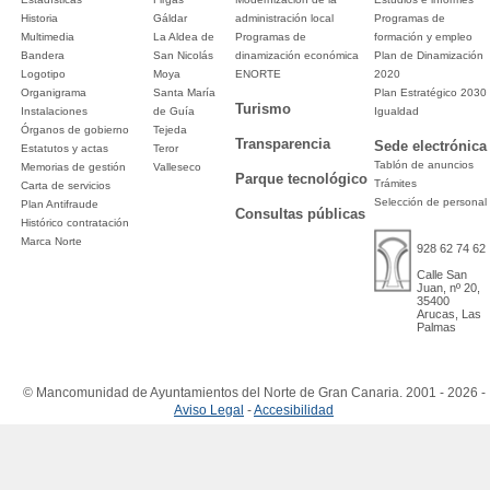
Historia
Gáldar
administración local
Programas de
Multimedia
La Aldea de
Programas de
formación y empleo
Bandera
San Nicolás
dinamización económica
Plan de Dinamización
Logotipo
Moya
ENORTE
2020
Organigrama
Santa María
Plan Estratégico 2030
Turismo
Instalaciones
de Guía
Igualdad
Órganos de gobierno
Tejeda
Transparencia
Sede electrónica
Estatutos y actas
Teror
Tablón de anuncios
Memorias de gestión
Valleseco
Parque tecnológico
Trámites
Carta de servicios
Selección de personal
Plan Antifraude
Consultas públicas
Histórico contratación
Marca Norte
928 62 74 62
Calle San
Juan, nº 20,
35400
Arucas, Las
Palmas
© Mancomunidad de Ayuntamientos del Norte de Gran Canaria. 2001 - 2026 -
Aviso Legal
-
Accesibilidad