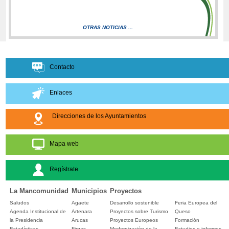
OTRAS NOTICIAS ...
Contacto
Enlaces
Direcciones de los Ayuntamientos
Mapa web
Regístrate
La Mancomunidad
Municipios
Proyectos
Saludos
Agaete
Desarrollo sostenible
Feria Europea del
Agenda Institucional de
Artenara
Proyectos sobre Turismo
Queso
la Presidencia
Arucas
Proyectos Europeos
Formación
Estadísticas
Firgas
Modernización de la
Estudios e informes