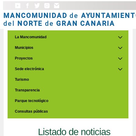
MANCOMUNIDAD
de
AYUNTAMIENT
del
NORTE
de
GRAN CANARIA
La Mancomunidad
Municipios
Proyectos
Sede electrónica
Turismo
Transparencia
Parque tecnológico
Consultas públicas
Listado de noticias