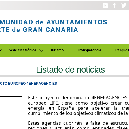
MUNIDAD
de
AYUNTAMIENTOS
RTE
de
GRAN CANARIA
Sede electrónica
Turismo
Transparencia
Parque 
Listado de noticias
YECTO EUROPEO 4ENERAGENCIES
Este proyecto denominado 4ENERAGENCIES, 
europeo LIFE, tiene como objetivo crear c
energía en España para acelerar la tran
cumplimiento de los objetivos climáticos de l
Estas agencias cubrirán la falta de estruc
regiones y actuarán como entidades clave 