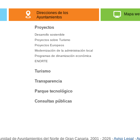
Direcciones de los
Mapa we
Ayuntamientos
Proyectos
Desarrollo sostenible
Proyectos sobre Turismo
Proyectos Europeos
Modernización de la administración local
Programas de dinamización económica
ENORTE
Turismo
Transparencia
Parque tecnológico
Consultas públicas
idad de Ayuntamientos del Norte de Gran Canaria. 2001 - 2026 -
Aviso Legal
-
Ac