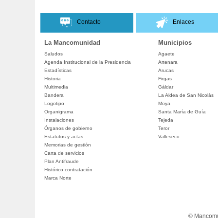
Contacto
Enlaces
La Mancomunidad
Municipios
Saludos
Agaete
Agenda Institucional de la Presidencia
Artenara
Estadísticas
Arucas
Historia
Firgas
Multimedia
Gáldar
Bandera
La Aldea de San Nicolás
Logotipo
Moya
Organigrama
Santa María de Guía
Instalaciones
Tejeda
Órganos de gobierno
Teror
Estatutos y actas
Valleseco
Memorias de gestión
Carta de servicios
Plan Antifraude
Histórico contratación
Marca Norte
© Mancomun