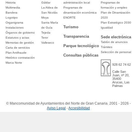
Historia
Gáldar
administración local
Programas de
Multimedia
La Aldea de
Programas de
formación y empleo
Bandera
San Nicolás
dinamización económica
Plan de Dinamización
Logotipo
Moya
ENORTE
2020
Organigrama
Santa María
Plan Estratégico 2030
Turismo
Instalaciones
de Guía
Igualdad
Órganos de gobierno
Tejeda
Transparencia
Sede electrónica
Estatutos y actas
Teror
Tablón de anuncios
Memorias de gestión
Valleseco
Parque tecnológico
Trámites
Carta de servicios
Selección de personal
Plan Antifraude
Consultas públicas
Histórico contratación
Marca Norte
928 62 74 62
Calle San
Juan, nº 20,
35400
Arucas, Las
Palmas
© Mancomunidad de Ayuntamientos del Norte de Gran Canaria. 2001 - 2026 -
Aviso Legal
-
Accesibilidad