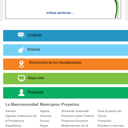
OTRAS NOTICIAS ...
Contacto
Enlaces
Direcciones de los Ayuntamientos
Mapa web
Regístrate
La Mancomunidad
Municipios
Proyectos
Saludos
Agaete
Desarrollo sostenible
Feria Europea del
Agenda Institucional de
Artenara
Proyectos sobre Turismo
Queso
la Presidencia
Arucas
Proyectos Europeos
Formación
Estadísticas
Firgas
Modernización de la
Estudios e informes