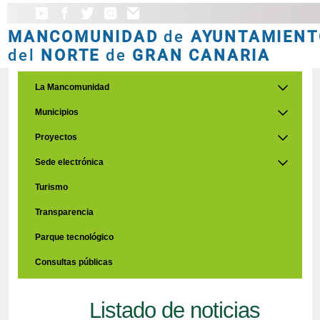
MANCOMUNIDAD
de
AYUNTAMIENT
del
NORTE
de
GRAN CANARIA
La Mancomunidad
Municipios
Proyectos
Sede electrónica
Turismo
Transparencia
Parque tecnológico
Consultas públicas
Listado de noticias