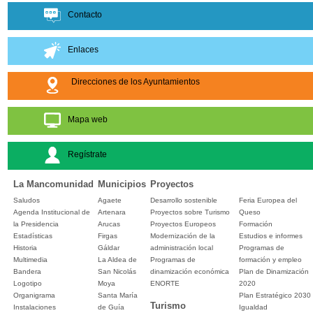
Contacto
Enlaces
Direcciones de los Ayuntamientos
Mapa web
Regístrate
La Mancomunidad
Municipios
Proyectos
Saludos
Agaete
Desarrollo sostenible
Feria Europea del
Agenda Institucional de
Artenara
Proyectos sobre Turismo
Queso
la Presidencia
Arucas
Proyectos Europeos
Formación
Estadísticas
Firgas
Modernización de la
Estudios e informes
Historia
Gáldar
administración local
Programas de
Multimedia
La Aldea de
Programas de
formación y empleo
Bandera
San Nicolás
dinamización económica
Plan de Dinamización
Logotipo
Moya
ENORTE
2020
Organigrama
Santa María
Plan Estratégico 2030
Turismo
Instalaciones
de Guía
Igualdad