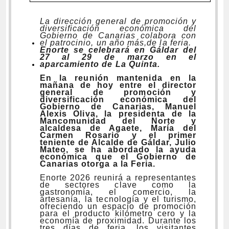
La dirección general de promoción y
diversificación
e
conómica del
Gobierno de Canarias
colabora con
el patrocinio, un año más,
de
la feria.
Enorte se celebrará en Gáldar del
27 al 29 de marzo en el
aparcamiento de La Quinta.
En la reunión mantenida en la
mañana de hoy entre el
d
irector
g
eneral de
p
romoción y
d
iversificación
e
conómica del
Gobierno de Canarias, Manuel
Alexis Oliva, la presidenta de la
Mancomunidad del Norte
y
alcaldesa de Agaete
, María del
Carmen Rosario y el primer
teniente de Alcalde de Gáldar, Julio
Mateo, se ha abordado la ayuda
económica
que el Gobierno de
Canarias otorga a la Feria.
Enorte 2026 reunirá a representantes
de sectores clave como la
gastronomía, el comercio, la
artesanía, la tecnología y el turismo,
ofreciendo un espacio de promoción
para el producto kilómetro cero y la
economía de proximidad. Durante los
tres días de feria, los visitantes