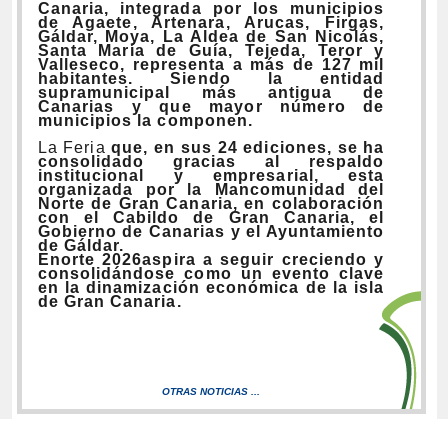
Canaria,
integrada por los municipios
de
Agaete, Artenara, Arucas, Firgas,
Gáldar, Moya, La Aldea de San Nicolás,
Santa María de Guía, Tejeda, Teror y
Valleseco,
representa a más de 127 mil
habitantes. Siendo la entidad
supramunicipal más antigua de
Canarias y que mayor número de
municipios la componen.
La Feria
que
, en sus 24 ediciones, se ha
consolidado
gracias al
respaldo
institucional y empresarial,
esta
o
rganizada por la Mancomunidad del
Norte de Gran Canaria, en colaboración
con el Cabildo de Gran Canaria, el
Gobierno de Canarias y el Ayuntamiento
de
Gáldar.
Enorte 202
6
aspira a seguir
creciendo y
consolidándose como un evento clave
en la dinamización económica de la isla
de Gran Canaria.
OTRAS NOTICIAS ...