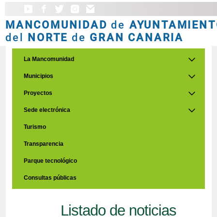
MANCOMUNIDAD
de
AYUNTAMIENT
del
NORTE
de
GRAN CANARIA
La Mancomunidad
Municipios
Proyectos
Sede electrónica
Turismo
Transparencia
Parque tecnológico
Consultas públicas
Listado de noticias