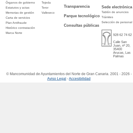
Órganos de gobierno
Tejeda
Transparencia
Sede electrónica
Estatutos y actas
Teror
Tablón de anuncios
Memorias de gestión
Valleseco
Parque tecnológico
Trámites
Carta de servicios
Selección de personal
Plan Antifraude
Consultas públicas
Histórico contratación
Marca Norte
928 62 74 62
Calle San
Juan, nº 20,
35400
Arucas, Las
Palmas
© Mancomunidad de Ayuntamientos del Norte de Gran Canaria. 2001 - 2026 -
Aviso Legal
-
Accesibilidad