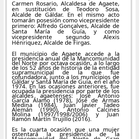
Carmen Rosario, Alcaldesa de Agaete,
en sustitución de Teodoro Sosa,
Alcalde de Gáldar. En el mismo acto
tomarán posesión como vicepresidente
primero: Alfredo Gonçalves, Alcalde de
Santa María de Guía, y como
vicepresidente segundo Alexis
Hénriquez, Alcalde de Firgas.
El municipio de Agaete accede a la
presidencia anual de la Mancomunidad
del Norte por octava ocasión, a lo largo
de los 52 años de historia de la entidad
supramunicipal de la que fue
cofundadora, junto a los municipios de
Gáldar y Santa María de Guía, en el año
1974. En las ocasiones anteriores, fue
ocupada la presidencia por parte de los
alcaldes agaetenses: José Antonio
García Álamo (1978), José de Armas
Medina (1984), Juan Javier Tadeo
Alemán (1990), Antonio Calcines
Molina (1997/1998/2006) y Juan
Ramón Martín Trujillo (2016).
Es la cuarta ocasión que una mujer
ostentará la presidencia de la
Mancomunidad del Norte de Gran