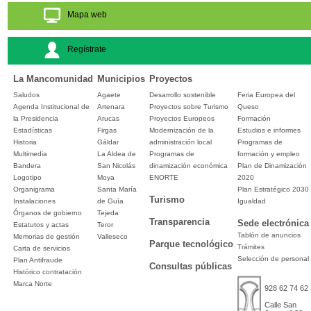
Mapa web
Regístrate
La Mancomunidad
Municipios
Proyectos
Saludos
Agaete
Desarrollo sostenible
Feria Europea del
Agenda Institucional de
Artenara
Proyectos sobre Turismo
Queso
la Presidencia
Arucas
Proyectos Europeos
Formación
Estadísticas
Firgas
Modernización de la
Estudios e informes
Historia
Gáldar
administración local
Programas de
Multimedia
La Aldea de
Programas de
formación y empleo
Bandera
San Nicolás
dinamización económica
Plan de Dinamización
Logotipo
Moya
ENORTE
2020
Organigrama
Santa María
Plan Estratégico 2030
Turismo
Instalaciones
de Guía
Igualdad
Órganos de gobierno
Tejeda
Transparencia
Sede electrónica
Estatutos y actas
Teror
Tablón de anuncios
Memorias de gestión
Valleseco
Parque tecnológico
Trámites
Carta de servicios
Selección de personal
Plan Antifraude
Consultas públicas
Histórico contratación
Marca Norte
928 62 74 62
Calle San