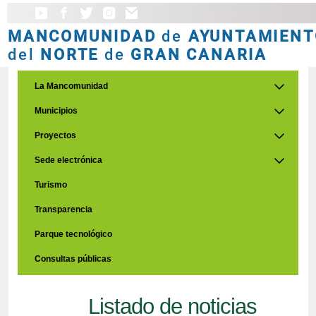
MANCOMUNIDAD
de
AYUNTAMIENT
del
NORTE
de
GRAN CANARIA
La Mancomunidad
Municipios
Proyectos
Sede electrónica
Turismo
Transparencia
Parque tecnológico
Consultas públicas
Listado de noticias