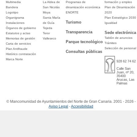
Multimedia
La Aldea de
Programas de
formación y empleo
Bandera
San Nicolás
dinamización económica
Plan de Dinamización
Logotipo
Moya
ENORTE
2020
Organigrama
Santa María
Plan Estratégico 2030
Turismo
Instalaciones
de Guía
Igualdad
Órganos de gobierno
Tejeda
Transparencia
Sede electrónica
Estatutos y actas
Teror
Tablón de anuncios
Memorias de gestión
Valleseco
Parque tecnológico
Trámites
Carta de servicios
Selección de personal
Plan Antifraude
Consultas públicas
Histórico contratación
Marca Norte
928 62 74 62
Calle San
Juan, nº 20,
35400
Arucas, Las
Palmas
© Mancomunidad de Ayuntamientos del Norte de Gran Canaria. 2001 - 2026 -
Aviso Legal
-
Accesibilidad