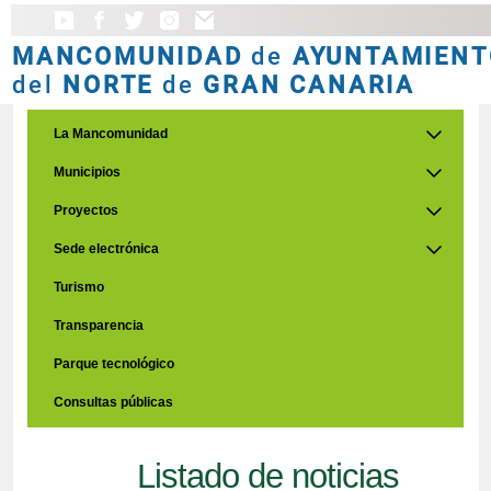
MANCOMUNIDAD
de
AYUNTAMIENT
del
NORTE
de
GRAN CANARIA
La Mancomunidad
Municipios
Proyectos
Sede electrónica
Turismo
Transparencia
Parque tecnológico
Consultas públicas
Listado de noticias