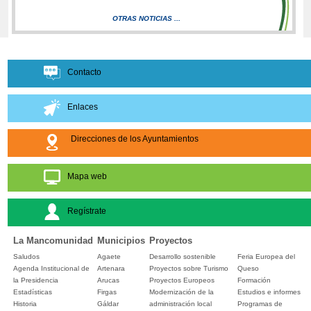
OTRAS NOTICIAS ...
Contacto
Enlaces
Direcciones de los Ayuntamientos
Mapa web
Regístrate
La Mancomunidad
Municipios
Proyectos
Saludos
Agaete
Desarrollo sostenible
Feria Europea del
Agenda Institucional de
Artenara
Proyectos sobre Turismo
Queso
la Presidencia
Arucas
Proyectos Europeos
Formación
Estadísticas
Firgas
Modernización de la
Estudios e informes
Historia
Gáldar
administración local
Programas de