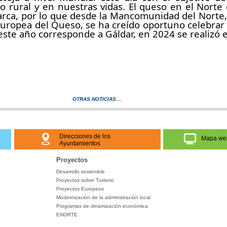
o rural y en nuestras vidas. El queso en el Norte
rca, por lo que desde la Mancomunidad del Norte, 
 Europea del Queso, se ha creído oportuno celebrar
 este año corresponde a Gáldar, en 2024 se realizó 
OTRAS NOTICIAS ...
Direcciones de los
Mapa we
Ayuntamientos
Proyectos
Desarrollo sostenible
Proyectos sobre Turismo
Proyectos Europeos
Modernización de la administración local
Programas de dinamización económica
ENORTE