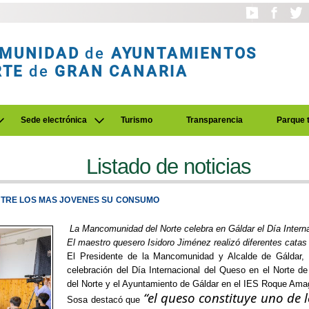
MUNIDAD
de
AYUNTAMIENTOS
RTE
de
GRAN CANARIA
Sede electrónica
Turismo
Transparencia
Parque 
Listado de noticias
NTRE LOS MAS JOVENES SU CONSUMO
La Mancomunidad del Norte celebra en Gáldar el Día Intern
El maestro quesero Isidoro Jiménez realizó diferentes cat
El Presidente de la Mancomunidad y Alcalde de Gáldar,
celebración del Día Internacional del Queso en el Norte 
del Norte y el Ayuntamiento de Gáldar en el IES Roque Ama
“el queso constituye uno de
Sosa destacó que