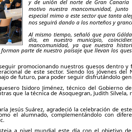
y de unión del norte de Gran Canaria a
motivo nuestra mancomunidad, junto 
especial mimo a este sector que tanta al
nos seguirá dando a los norteños y granca
Al mismo tiempo, señaló que para Gáldar
día, en nuestro municipio, coincidi
mancomunidad, ya que nuestra histori
 forman parte de nuestro paisaje que llevan los que
e seguir promocionando nuestros quesos dentro y f
eracional de este sector. Siendo los jóvenes del
jo de futuro, para poder seguir disfrutándolo gen
esero Isidoro Jiménez, técnico del Gobierno de 
ras que la técnica de Asoquegran, Judith Silvela, r
ía Jesús Suárez, agradeció la celebración de este
como el alumnado, complementándolo con diferen
c.
teja a nivel mundial este día con el objetivo de