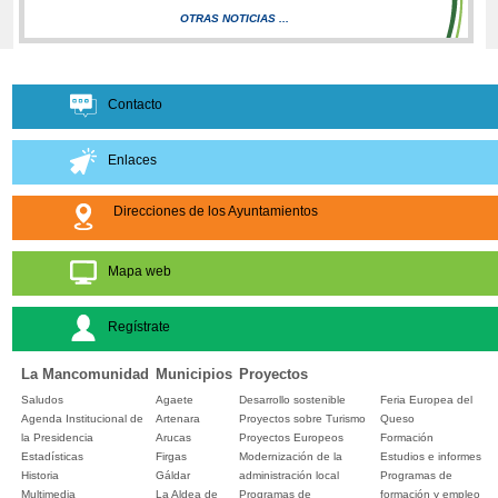
OTRAS NOTICIAS ...
Contacto
Enlaces
Direcciones de los Ayuntamientos
Mapa web
Regístrate
La Mancomunidad
Municipios
Proyectos
Saludos
Agaete
Desarrollo sostenible
Feria Europea del
Agenda Institucional de
Artenara
Proyectos sobre Turismo
Queso
la Presidencia
Arucas
Proyectos Europeos
Formación
Estadísticas
Firgas
Modernización de la
Estudios e informes
Historia
Gáldar
administración local
Programas de
Multimedia
La Aldea de
Programas de
formación y empleo