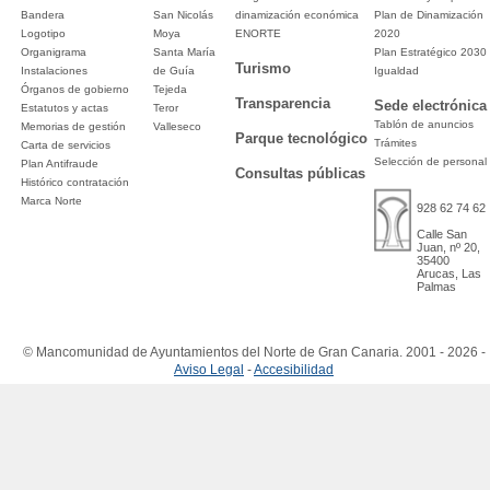
Bandera
San Nicolás
dinamización económica
Plan de Dinamización
Logotipo
Moya
ENORTE
2020
Organigrama
Santa María
Plan Estratégico 2030
Turismo
Instalaciones
de Guía
Igualdad
Órganos de gobierno
Tejeda
Transparencia
Sede electrónica
Estatutos y actas
Teror
Tablón de anuncios
Memorias de gestión
Valleseco
Parque tecnológico
Trámites
Carta de servicios
Selección de personal
Plan Antifraude
Consultas públicas
Histórico contratación
Marca Norte
928 62 74 62
Calle San
Juan, nº 20,
35400
Arucas, Las
Palmas
© Mancomunidad de Ayuntamientos del Norte de Gran Canaria. 2001 - 2026 -
Aviso Legal
-
Accesibilidad