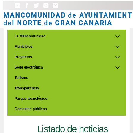
MANCOMUNIDAD
de
AYUNTAMIENT
del
NORTE
de
GRAN CANARIA
La Mancomunidad
Municipios
Proyectos
Sede electrónica
Turismo
Transparencia
Parque tecnológico
Consultas públicas
Listado de noticias