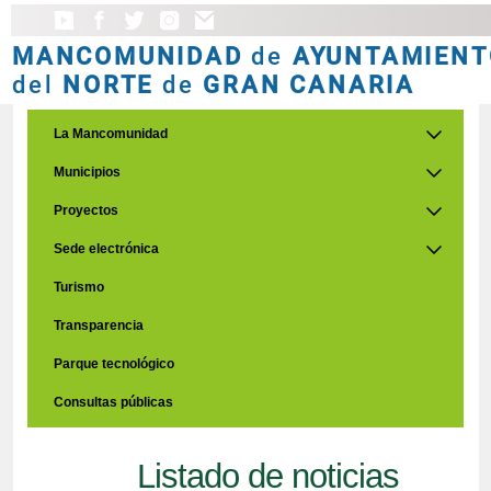
MANCOMUNIDAD
de
AYUNTAMIENT
del
NORTE
de
GRAN CANARIA
La Mancomunidad
Municipios
Proyectos
Sede electrónica
Turismo
Transparencia
Parque tecnológico
Consultas públicas
Listado de noticias