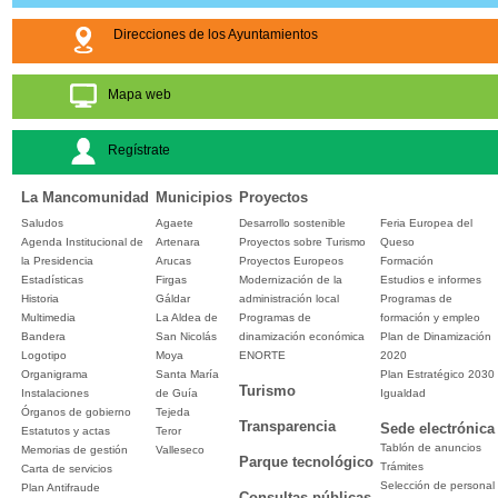
Direcciones de los Ayuntamientos
Mapa web
Regístrate
La Mancomunidad
Municipios
Proyectos
Saludos
Agaete
Desarrollo sostenible
Feria Europea del
Agenda Institucional de
Artenara
Proyectos sobre Turismo
Queso
la Presidencia
Arucas
Proyectos Europeos
Formación
Estadísticas
Firgas
Modernización de la
Estudios e informes
Historia
Gáldar
administración local
Programas de
Multimedia
La Aldea de
Programas de
formación y empleo
Bandera
San Nicolás
dinamización económica
Plan de Dinamización
Logotipo
Moya
ENORTE
2020
Organigrama
Santa María
Plan Estratégico 2030
Turismo
Instalaciones
de Guía
Igualdad
Órganos de gobierno
Tejeda
Transparencia
Sede electrónica
Estatutos y actas
Teror
Tablón de anuncios
Memorias de gestión
Valleseco
Parque tecnológico
Trámites
Carta de servicios
Selección de personal
Plan Antifraude
Consultas públicas