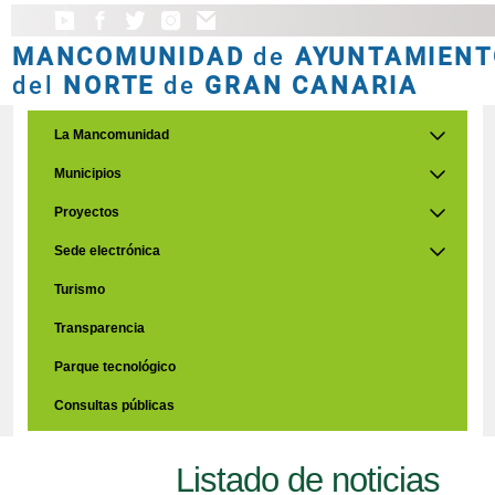
MANCOMUNIDAD
de
AYUNTAMIENT
del
NORTE
de
GRAN CANARIA
La Mancomunidad
Municipios
Proyectos
Sede electrónica
Turismo
Transparencia
Parque tecnológico
Consultas públicas
Listado de noticias