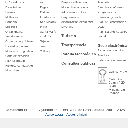
la Presidencia
Arucas
Proyectos Europeos
Formación
Estadísticas
Firgas
Modernización de la
Estudios e informes
Historia
Gáldar
administración local
Programas de
Multimedia
La Aldea de
Programas de
formación y empleo
Bandera
San Nicolás
dinamización económica
Plan de Dinamización
Logotipo
Moya
ENORTE
2020
Organigrama
Santa María
Plan Estratégico 2030
Turismo
Instalaciones
de Guía
Igualdad
Órganos de gobierno
Tejeda
Transparencia
Sede electrónica
Estatutos y actas
Teror
Tablón de anuncios
Memorias de gestión
Valleseco
Parque tecnológico
Trámites
Carta de servicios
Selección de personal
Plan Antifraude
Consultas públicas
Histórico contratación
Marca Norte
928 62 74 62
Calle San
Juan, nº 20,
35400
Arucas, Las
Palmas
© Mancomunidad de Ayuntamientos del Norte de Gran Canaria. 2001 - 2026 -
Aviso Legal
-
Accesibilidad