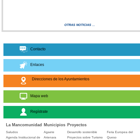
OTRAS NOTICIAS ...
Contacto
Enlaces
Direcciones de los Ayuntamientos
Mapa web
Regístrate
La Mancomunidad
Municipios
Proyectos
Saludos
Agaete
Desarrollo sostenible
Feria Europea del
Agenda Institucional de
Artenara
Proyectos sobre Turismo
Queso