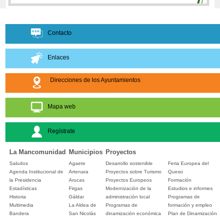
Contacto
Enlaces
Direcciones de los Ayuntamientos
Mapa web
Regístrate
La Mancomunidad
Municipios
Proyectos
Saludos
Agaete
Desarrollo sostenible
Feria Europea del
Agenda Institucional de
Artenara
Proyectos sobre Turismo
Queso
la Presidencia
Arucas
Proyectos Europeos
Formación
Estadísticas
Firgas
Modernización de la
Estudios e informes
Historia
Gáldar
administración local
Programas de
Multimedia
La Aldea de
Programas de
formación y empleo
Bandera
San Nicolás
dinamización económica
Plan de Dinamización