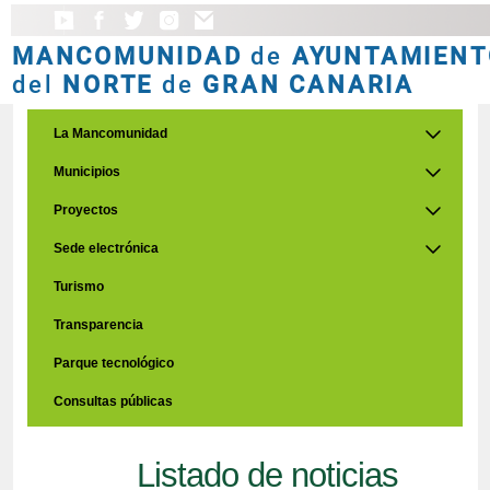
MANCOMUNIDAD
de
AYUNTAMIENT
del
NORTE
de
GRAN CANARIA
La Mancomunidad
Municipios
Proyectos
Sede electrónica
Turismo
Transparencia
Parque tecnológico
Consultas públicas
Listado de noticias