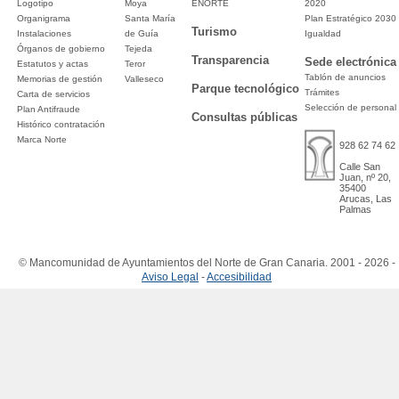
Logotipo
Moya
ENORTE
2020
Organigrama
Santa María
Plan Estratégico 2030
Turismo
Instalaciones
de Guía
Igualdad
Órganos de gobierno
Tejeda
Transparencia
Sede electrónica
Estatutos y actas
Teror
Tablón de anuncios
Memorias de gestión
Valleseco
Parque tecnológico
Trámites
Carta de servicios
Selección de personal
Plan Antifraude
Consultas públicas
Histórico contratación
Marca Norte
928 62 74 62
Calle San
Juan, nº 20,
35400
Arucas, Las
Palmas
© Mancomunidad de Ayuntamientos del Norte de Gran Canaria. 2001 - 2026 -
Aviso Legal
-
Accesibilidad