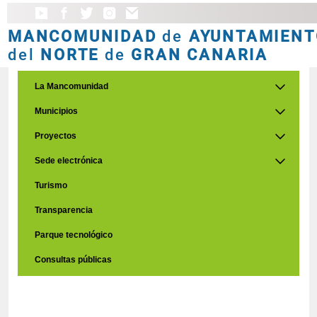
MANCOMUNIDAD
de
AYUNTAMIENT
del
NORTE
de
GRAN CANARIA
La Mancomunidad
Municipios
Proyectos
Sede electrónica
Turismo
Transparencia
Parque tecnológico
Consultas públicas