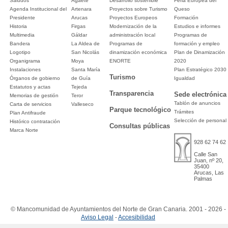
Saludos
Agaete
Desarrollo sostenible
Feria Europea del
Agenda Institucional del
Artenara
Proyectos sobre Turismo
Queso
Presidente
Arucas
Proyectos Europeos
Formación
Historia
Firgas
Modernización de la
Estudios e informes
Multimedia
Gáldar
administración local
Programas de
Bandera
La Aldea de
Programas de
formación y empleo
Logotipo
San Nicolás
dinamización económica
Plan de Dinamización
Organigrama
Moya
ENORTE
2020
Instalaciones
Santa María
Plan Estratégico 2030
Turismo
Órganos de gobierno
de Guía
Igualdad
Estatutos y actas
Tejeda
Transparencia
Sede electrónica
Memorias de gestión
Teror
Tablón de anuncios
Carta de servicios
Valleseco
Parque tecnológico
Trámites
Plan Antifraude
Selección de personal
Histórico contratación
Consultas públicas
Marca Norte
928 62 74 62
Calle San
Juan, nº 20,
35400
Arucas, Las
Palmas
© Mancomunidad de Ayuntamientos del Norte de Gran Canaria. 2001 - 2026 -
Aviso Legal
-
Accesibilidad